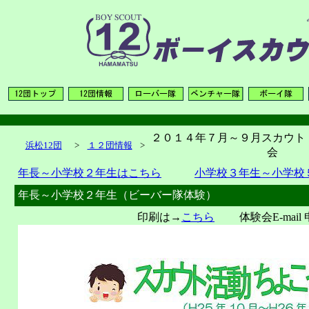
２０１４年７月～９月スカウト
浜松12団
>
１２団情報
>
会
年長～小学校２年生はこちら
小学校３年生～小学校
年長～小学校２年生（ビーバー隊体験）
印刷は→
こちら
体験会E-mail