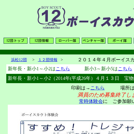
２０１４年４月ボーイス
浜松12団
>
１２団情報
>
新年長・新小1～小2は
こちら
、
新小3～新小5は
こちら
新年長・新小1～小2（2014年(平成26年）４月１３日 宝
印刷は→
こちら
場所は
満員のため募集終了し
常時体験会
に ご参加願