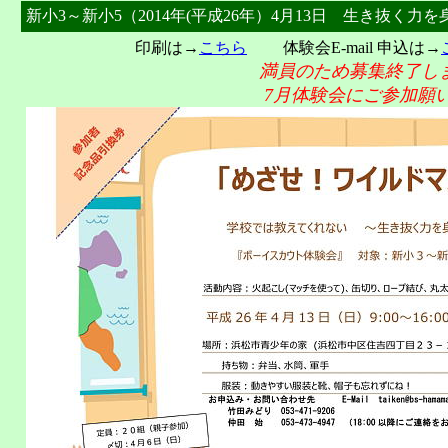
新小3～新小5（2014年(平成26年）4月13日 生き抜く力
印刷は→
こちら
体験会E-mail 申込は→
満員のため募集終了し
7月体験会にご参加願