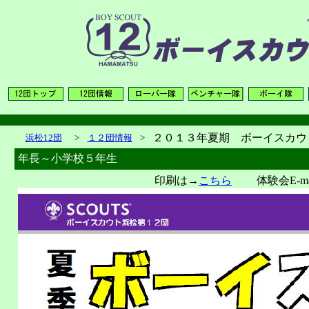
２０１３年夏期 ボーイスカウ
浜松12団
>
１２団情報
>
年長～小学校５年生
印刷は→
こちら
体験会E-mai