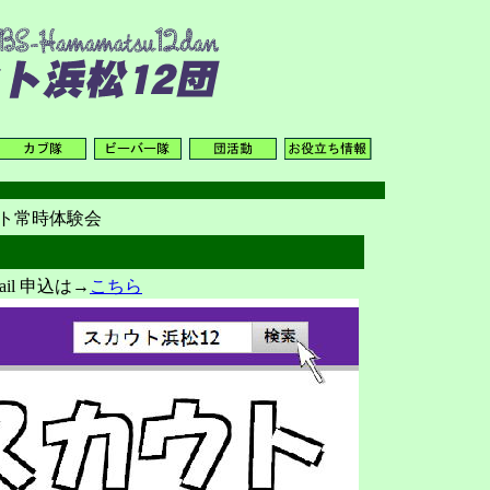
ト常時体験会
l 申込は→
こちら