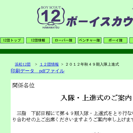
浜松12団
>
１２団情報
>
２０１２年秋４９期入隊上進式
印刷データ pdfファイル