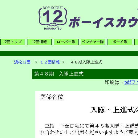
浜松12団
>
１２団情報
>
４８期入隊上進式
第４８期 入隊上進式
印刷は→
pdf