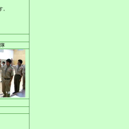
す。
ー隊