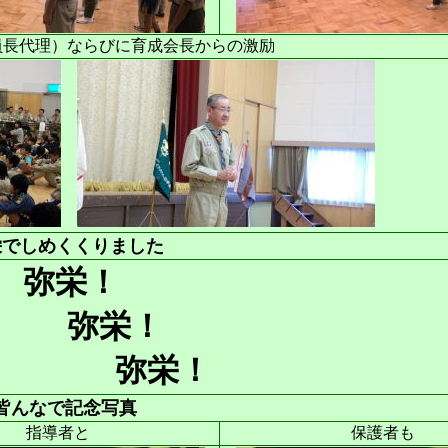
員長代理）ならびに育成会長からの激励
栄でしめくくりました
弥栄！
弥栄！
弥栄！
皆んなで記念写真
指導者と
保護者も