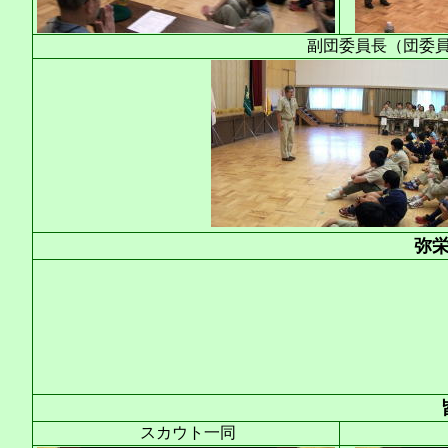
副団委員長（団委
弥
スカウト一同