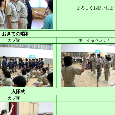
よろしくお願いしま
おきての唱和
カブ隊
ボーイ＆ベンチャ
入隊式
カブ隊