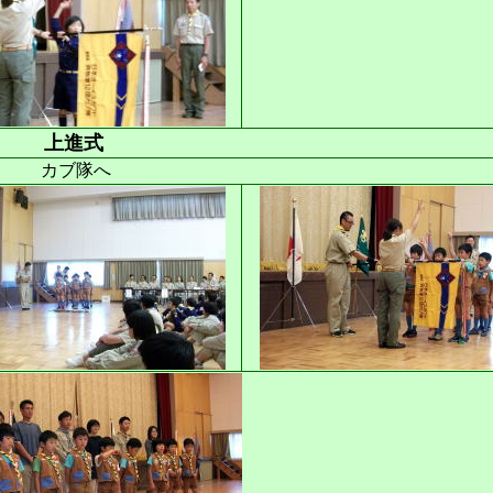
上進式
カブ隊へ