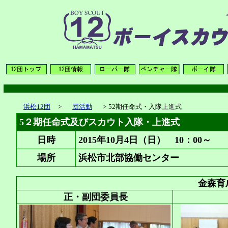
浜松12団
>
団活動
>
52期任命式・入隊上進式
5２期任命式及びスカウト入隊・上進式
日時
2015年10月4日（日） 10：00～
場所
浜松市北部協働センター
金森育成
正・副団委員長