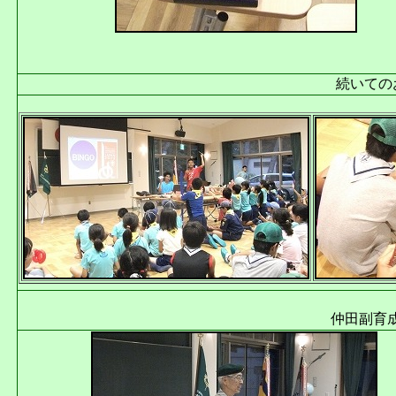
続いての
仲田副育