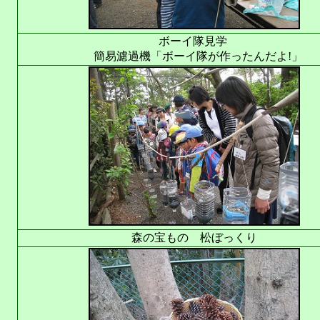
ボーイ隊見学
簡易濾過機「ボーイ隊が作ったんだよ!」
森の宝もの 松ぼっくり