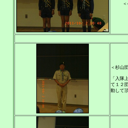
＜
＜杉山
「入隊
て１２
動して