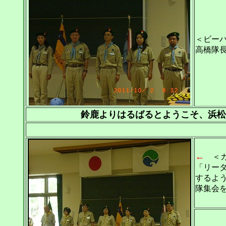
＜ビー
高橋隊
鈴鹿よりはるばるとようこそ、浜松
←
＜カ
「リー
するよ
隊集会