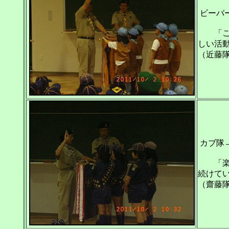
ビーバ
「これ
しい活
（近藤
カブ隊
「楽じ
続けて
（齋藤