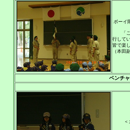
ボーイ
「これ
行して
皆で楽
（本田
ベンチャ
＜