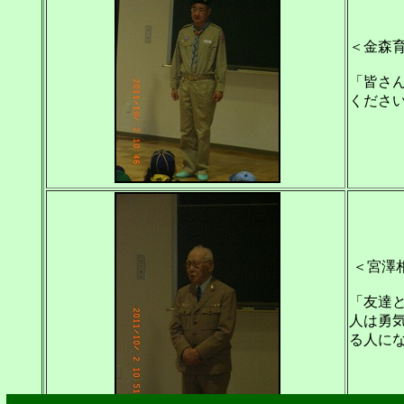
＜金森
「皆さ
くださ
＜宮澤
「友達
人は勇
る人に