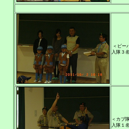
＜ビー
入隊３
＜カブ
入隊１