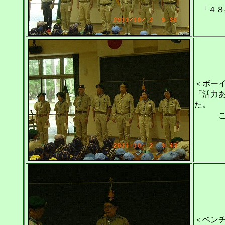
「４８
＜ボー
「活力
た。
このフ
＜ベン