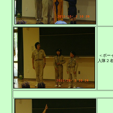
＜ボー
入隊２