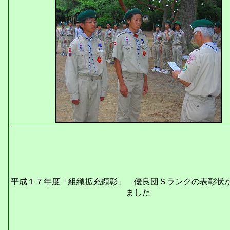
平成１７年度「組織拡充顕彰」 優良団Ｓランクの表彰状
ました