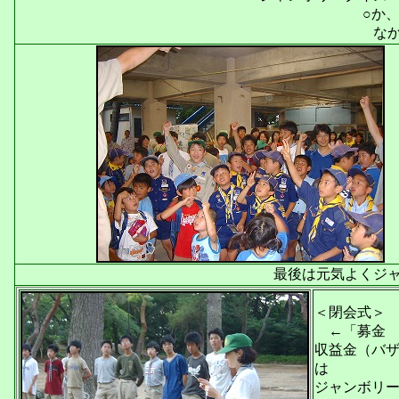
○か
な
最後は元気よくジ
＜閉会式＞
←「募金 
収益金（バ
は
ジャンボリ