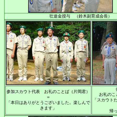
壮途金授与 （鈴木副育成会長） 
参加スカウト代表 お礼のことば（片岡君）
お礼のこ
＝
「スカウト
「本日はありがとうございました。楽しんで
きます」
帰