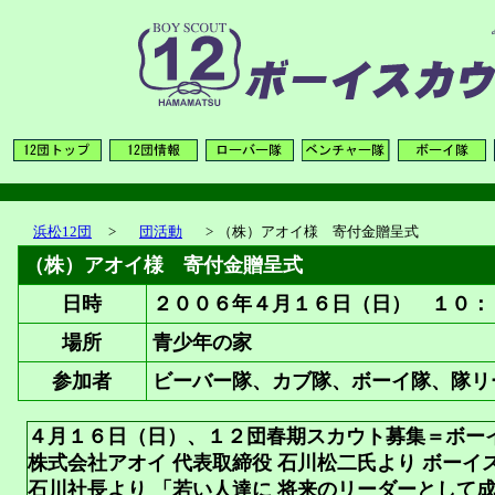
浜松12団
>
団活動
>
（株）アオイ様 寄付金贈呈式
（株）アオイ様 寄付金贈呈式
日時
２００６年４月１６日（日） １０：
場所
青少年の家
参加者
ビーバー隊、カブ隊、ボーイ隊、隊リ
４月１６日（日）、１２団春期スカウト募集＝ボー
株式会社アオイ 代表取締役 石川松二氏より ボー
石川社長より 「若い人達に 将来のリーダーとして