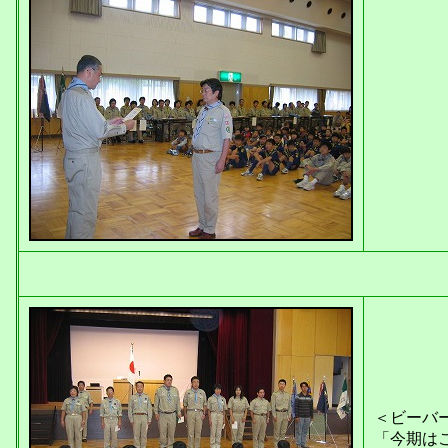
「４５
＜ビーバ
「今期は