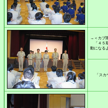
→＜カブ
「４５期
動になる
「スカウ