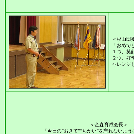
＜杉山団
「おめで
１つ、笑
２つ、好
ャレンジ
＜金森育成会長＞
「今日の”おきて””ちかい”を忘れないよ