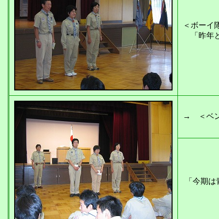
＜ボーイ
「昨年と
→ ＜ベ
「今期は