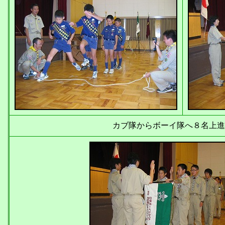
カブ隊からボーイ隊へ８名上進