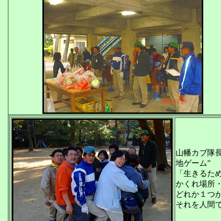
山幡カブ隊
地ゲーム”
「生きるた
かくれ場所
どれか１つ
それを人間