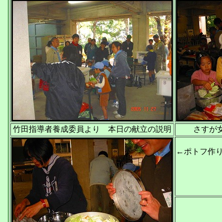
竹田指導者養成委員より 本日の献立の説明
さすが
←ポトフ作