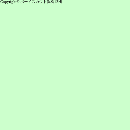
Copyright© ボーイスカウト浜松12団