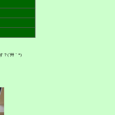
(´艸｀*)