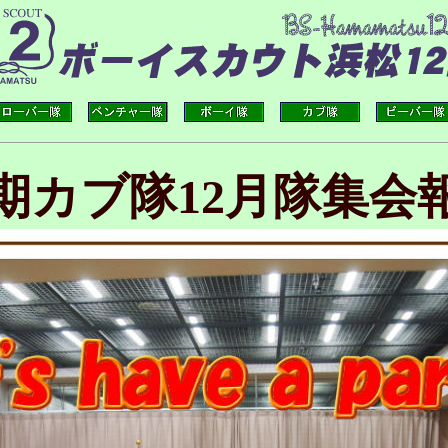
7期カブ隊12月隊集会