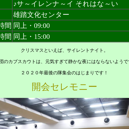
♪サ～イレンナ～イ それはな～い
雄踏文化センター
時間
同上・09:00
時間
同上・15:00
クリスマスといえば、サイレントナイト。
団のカブスカウトは、元気すぎて静かな夜にはならないようです？
２０２０年最後の隊集会のはじまりです！
開会セレモニー