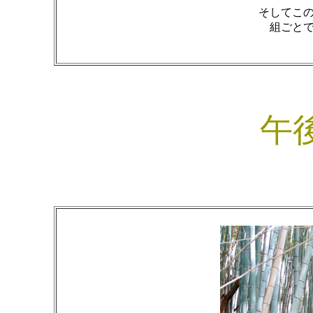
そしてこ
組ごと
午