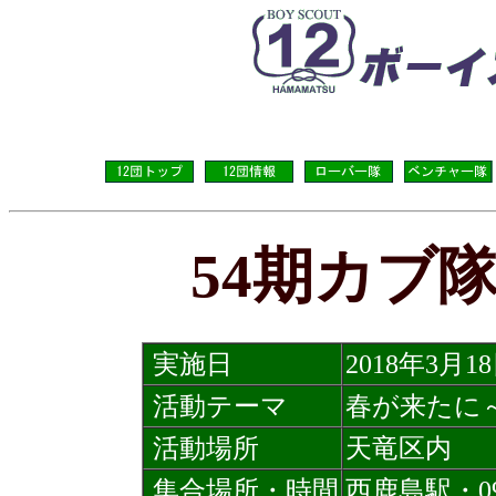
54期カブ
実施日
2018年3月1
活動テーマ
春が来たに
活動場所
天竜区内
集合場所・時間
西鹿島駅・09