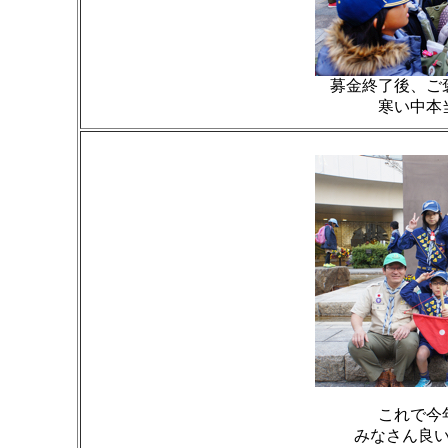
募金終了後、ご
寒い中本
これで今
みなさん良