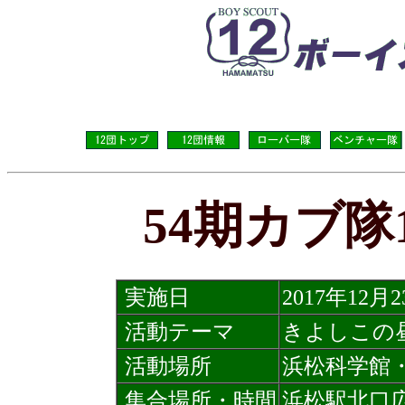
54期カブ隊
実施日
2017年12月
活動テーマ
きよしこの
活動場所
浜松科学館
集合場所・時間
浜松駅北口広場