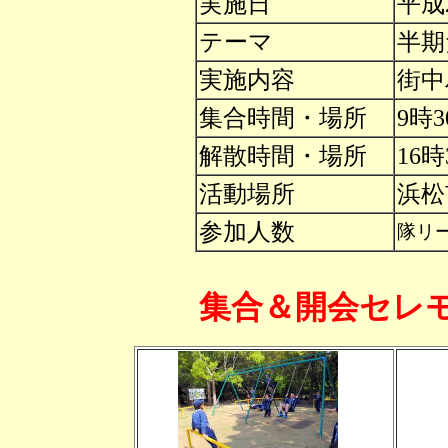
実施日
平成
テーマ
半期
実施内容
街中
集合時間・場所
9時
解散時間・場所
16
活動場所
浜松
参加人数
隊リー
集合＆開会セレ