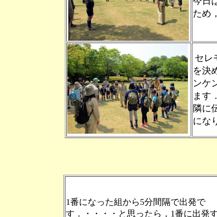
今日
ため
セレ
を決
ンケ
ます
隣に
にな
1番になった組から5分間隔で出発で
す．・・・・と思ったら，1番に出発