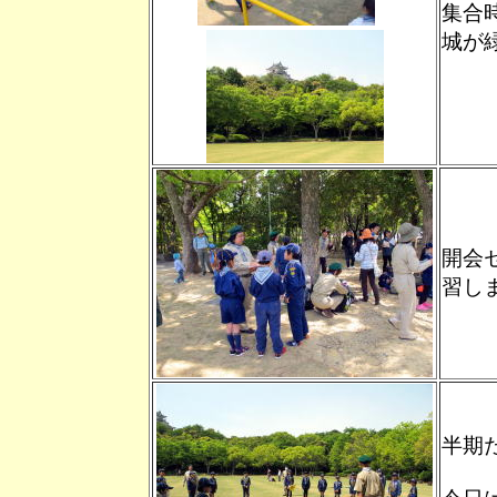
集合
城が
開会
習し
半期