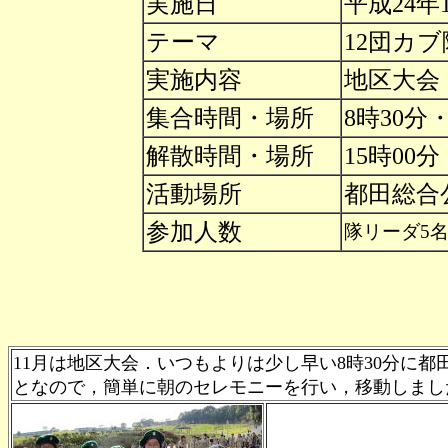
実施日
平成24年
テーマ
12団カ
実施内容
地区大会
集合時間・場所
8時30
解散時間・場所
15時00
活動場所
都田総合
参加人数
隊リーダ5名
11月は地区大会．いつもよりは少し早い8時30分に
となので，簡単に朝のセレモニーを行い，移動しま