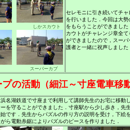
セレモニに引き続いてチャ
を行いました．今回は大勢
をもらうことができました
カウト しかスカウト
カウトがチャレンジ章全て
ができましたので，スーパ
護者と一緒に祝声しました
ウト スーパーカブ
ープの活動（細江～寸座電車移
竜浜名湖鉄道で寸座まで利用して講師先生のお宅に移動
ナーを守ることができました．寸座駅から少し歩き，先
開始です．先生からパズルの作り方の説明を受け，下絵
ながら電動糸鋸によりパズルのピースを作りました．