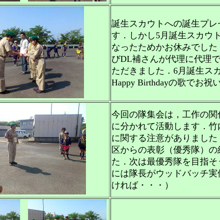
誕生スカウトへの誕生プレ
す．しかし5月誕生スカウ
なったためかお休みでした
びDL補さんが代理に代理
ただきました．6月誕生ス
Happy Birthdayの歌で
今回の隊集会は，工作の関
に分かれて活動します．竹
に関する注意がありました
区からの表彰（優秀隊）の
た．次は最優秀隊を目指そ
には隊長がウッドバッチ実
ければ・・・）