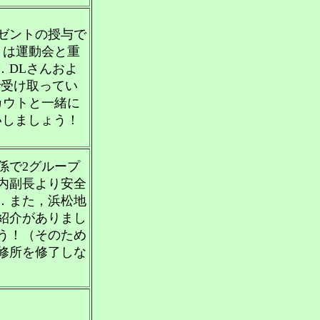
ゼントの授与で
トは運動会と重
．DLさんおよ
で受け取ってい
カウトと一緒に
お祝いしましょう！
係で2グループ
内副長より安全
．また，浜松地
紹介がありまし
う！（そのため
修所を修了しな