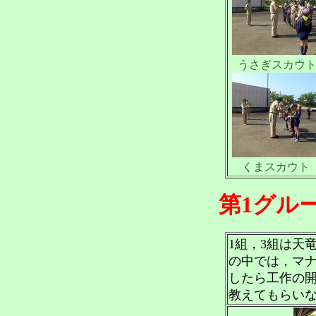
うさぎス
くまスカ
第1グル
1組，3組は天
の中では，マ
したら工作の
教えてもらい