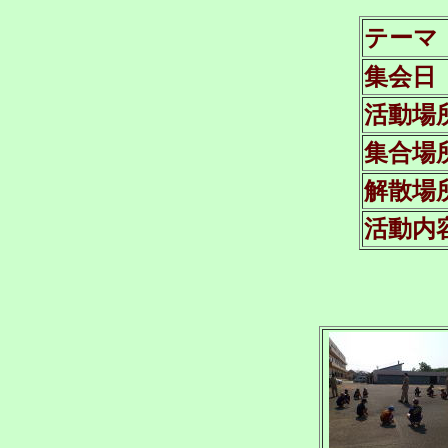
テーマ
集会日
活動場
集合場
解散場
活動内