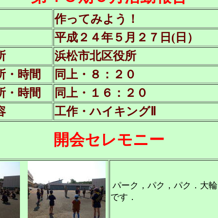
作ってみよう！
平成２４年５月２７日(日）
所
浜松市北区役所
所・時間
同上・８：２０
所・時間
同上・１６：２０
容
工作・ハイキングⅡ
開会セレモニー
パーク，パク，パク．大輪
です．