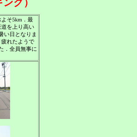
キング）
よそ5km．最
坂道を上り高い
暑い日となりま
，疲れたようで
た．全員無事に