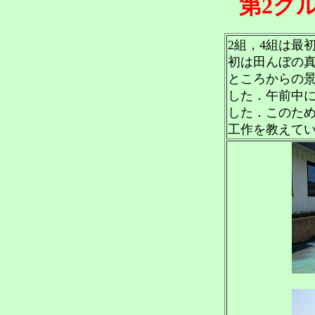
第2グ
2組，4組は最
初は田んぼの
ところからの
した．午前中
した．このた
工作を教えて