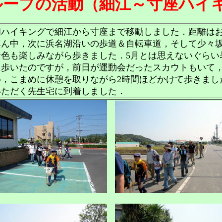
ループの活動（細江～寸座ハイ
初ハイキングで細江から寸座まで移動しました．距離はお
真ん中，次に浜名湖沿いの歩道＆自転車道，そして少々
景色も楽しみながら歩きました．5月とは思えないぐらい
に歩いたのですが，前日が運動会だったスカウトもいて
め，こまめに休憩を取りながら2時間ほどかけて歩きまし
いただく先生宅に到着しました．