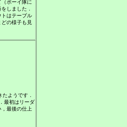
て（ボーイ隊に
番をしました．
ウトはテーブル
まどの様子も見
きたようです．
．最初はリーダ
い，最後の仕上
．