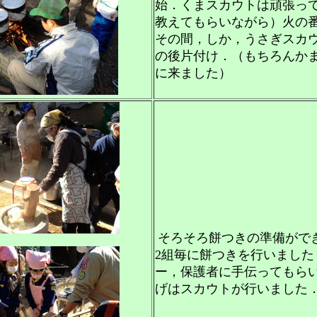
始．くまスカウトは頑張っ
教えてもらいながら）火の
その間，しか，うさぎスカ
の後片付け．（もちろんか
に来ました）
そろそろ餅つきの準備がで
2組毎に餅つきを行いました
ー，保護者に手伝ってもら
げはスカウトが行いました