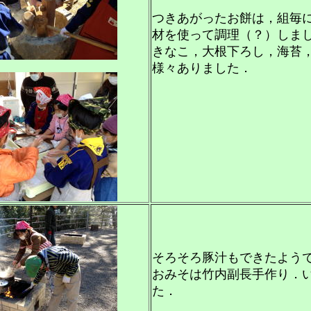
つきあがったお餅は，組毎
材を使って調理（？）しま
きなこ，大根下ろし，海苔
様々ありました．
そろそろ豚汁もできたよう
おみそは竹内副長手作り．
た．