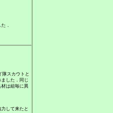
した．
イ隊スカウトと
べました．同じ
具材は組毎に異
．
協力して来たと