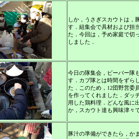
しか，うさぎスカウトは，
す．組集会で具材および担
た．今回は，予め家庭で切
しました．
今日の隊集会，ビーバー隊
す．カブ隊とは時間をずら
た．このため，12団野営委
を作ってくれました．ダッ
用した鶏料理．どんな風に
か，スカウト達も興味津々
豚汁の準備ができたら，か