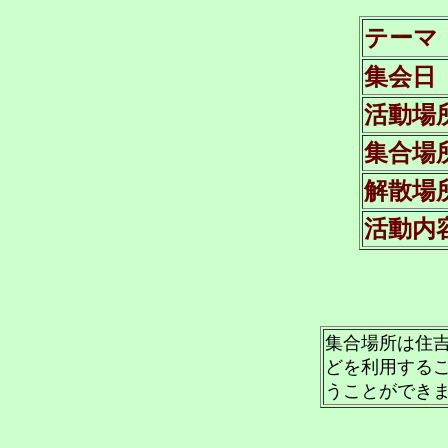
テーマ
集会日
活動場
集合場
解散場
活動内
集合場所は住吉
どを利用する
うことができ