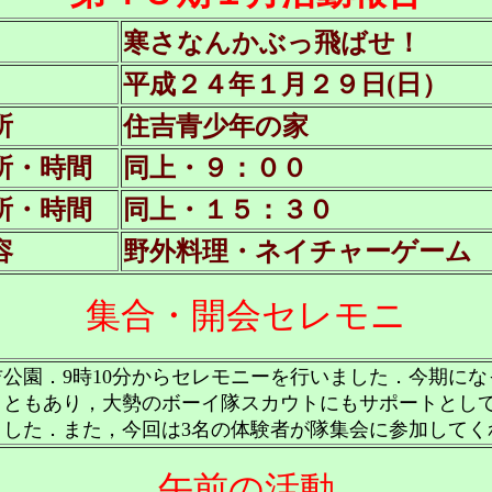
寒さなんかぶっ飛ばせ！
平成２４年１月２９日(日）
所
住吉青少年の家
所・時間
同上・９：００
所・時間
同上・１５：３０
容
野外料理・ネイチャーゲーム
集合・開会セレモニ
公園．9時10分からセレモニーを行いました．今期に
こともあり，大勢のボーイ隊スカウトにもサポートとし
ました．また，今回は3名の体験者が隊集会に参加してく
午前の活動