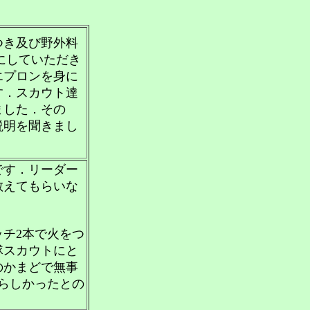
つき及び野外料
にしていただき
エプロンを身に
す．スカウト達
ました．その
説明を聞きまし
です．リーダー
教えてもらいな
チ2本で火をつ
隊スカウトにと
のかまどで無事
らしかったとの