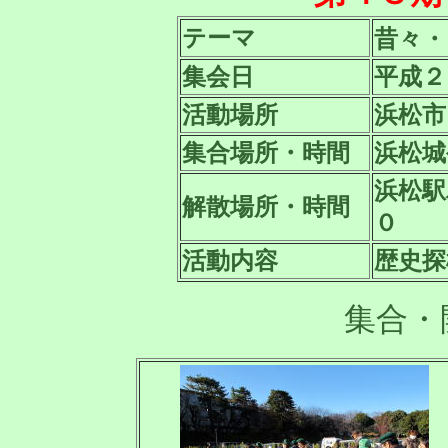
昔々・
テーマ
集会日
平成２
活動場所
浜松市
集合場所・時間
浜松城
浜松駅
解散場所・時間
０
活動内容
歴史探
集合・