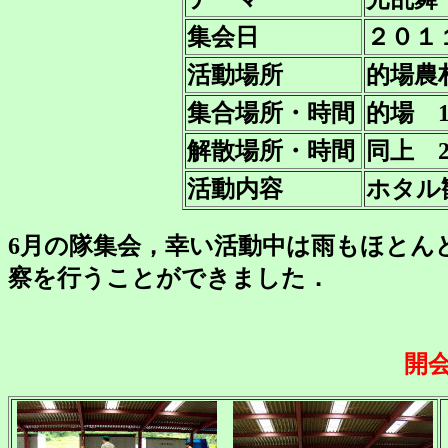
集会日
２０１
活動場所
的場農
集合場所・時間
的場 15
解散場所・時間
同上 20
活動内容
ホタル
6月の隊集会，幸い活動中は雨もほとん
察を行うことができました．
開