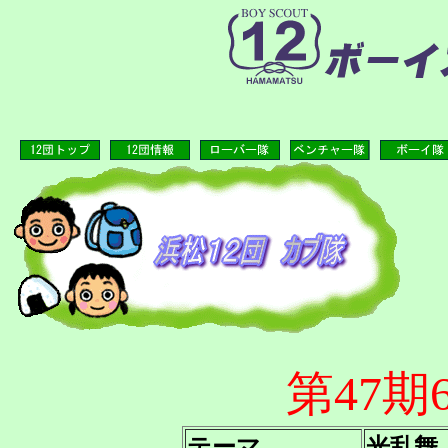
第47
テーマ
光乱舞