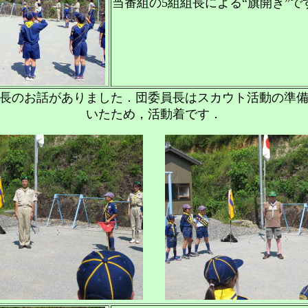
当番組の5組組長による“旗開き”で
長のお話がありました．団委員長はスカウト活動の準
いたため，活動着です．