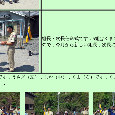
組長・次長任命式です．5組はくま
ので，今月から新しい組長，次長
です．うさぎ（左），しか（中），くま（右）です．く
た．