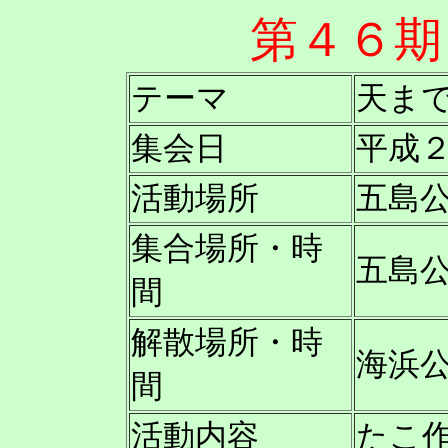
第４６期
テーマ
天ま
集会日
平成２
活動場所
五島
集合場所・時
五島
間
解散場所・時
海浜
間
活動内容
たこ