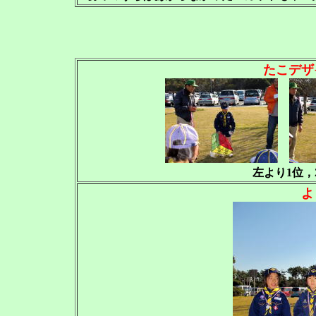
たこデザ
左より1位，
よ