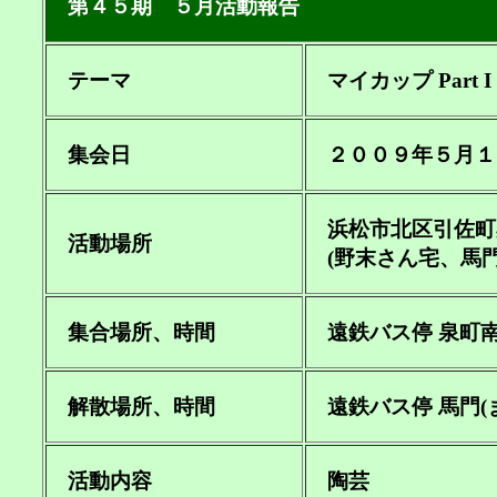
第４５期 ５月活動報告
テーマ
マイカップ Part I
集会日
２００９年５月１
浜松市北区引佐町
活動場所
(野末さん宅、馬門
集合場所、時間
遠鉄バス停 泉町南(
解散場所、時間
遠鉄バス停 馬門(まか
活動内容
陶芸