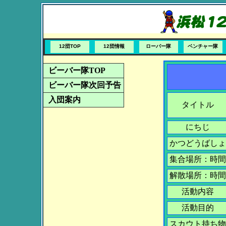
12団TOP
12団情報
ローバー隊
ベンチャー隊
ビーバー隊TOP
ビーバー隊次回予告
入団案内
タイトル
にちじ
かつどうばしょ
集合場所：時間
解散場所：時間
活動内容
活動目的
スカウト持ち物