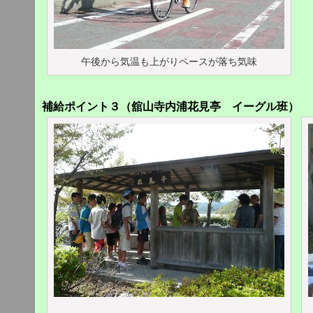
午後から気温も上がりペースが落ち気味
補給ポイント３（舘山寺内浦花見亭 イーグル班）