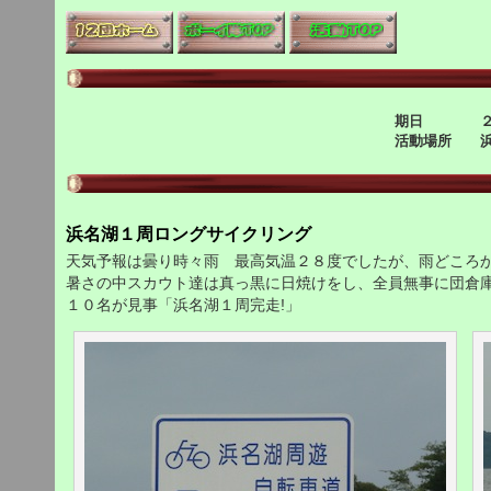
期日 ２０
活動場所 浜
浜名湖１周ロングサイクリング
天気予報は曇り時々雨 最高気温２８度でしたが、雨どころ
暑さの中スカウト達は真っ黒に日焼けをし、全員無事に団倉
１０名が見事「浜名湖１周完走!」