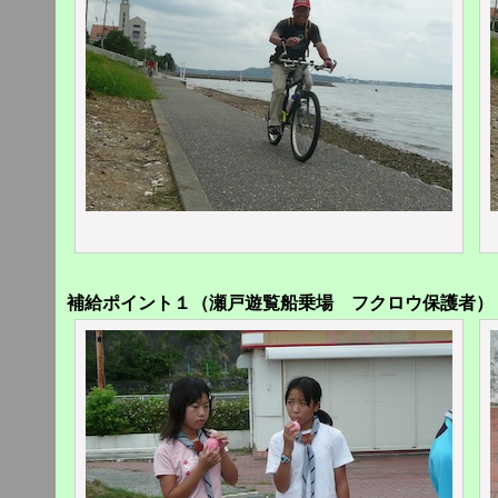
補給ポイント１（瀬戸遊覧船乗場 フクロウ保護者）