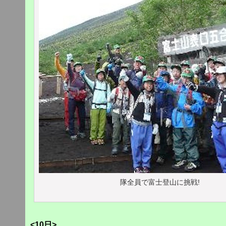
隊全員で富士登山に挑戦!
<10日>