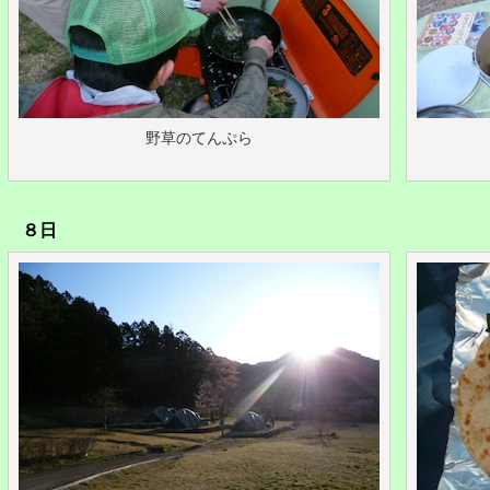
野草のてんぷら
８日