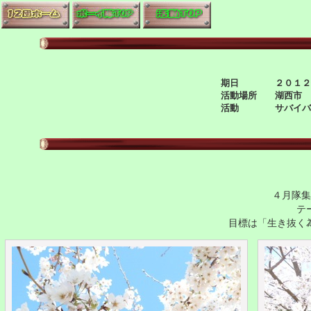
期日 ２０１２年4
活動場所 湖西市 
活動 サバイバル
４月隊集
テ
目標は「生き抜く