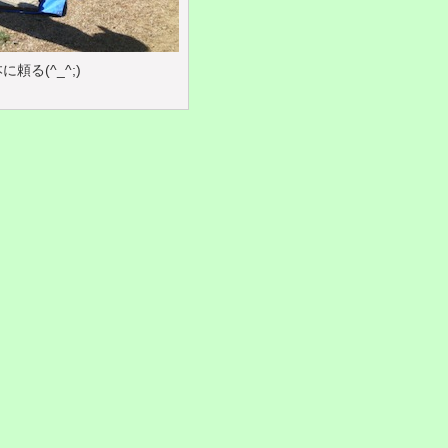
頼る(^_^;)