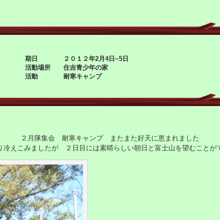
期日 ２０１２年2月4日~5日
活動場所 住吉青少年の家
活動 耐寒キャンプ
２月隊集会 耐寒キャンプ またまた好天に恵まれました
り冷えこみましたが ２日目には素晴らしい朝日と富士山を望むことが