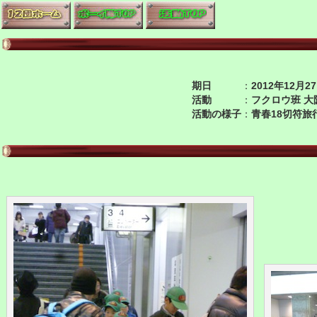
期日
：
2012年12月
活動
：
フクロウ班 大
活動の様子
：
青春18切符旅