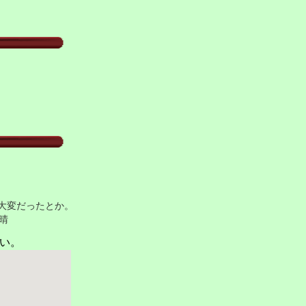
大変だったとか。
。天晴
さい。