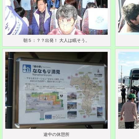
朝５：？？出発！ 大人は眠そう。
途中の休憩所